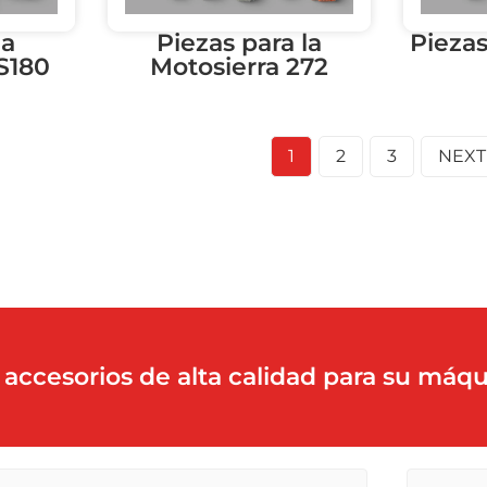
la
Piezas para la
Piezas
S180
Motosierra 272
1
2
3
NEXT
accesorios de alta calidad para su máqu