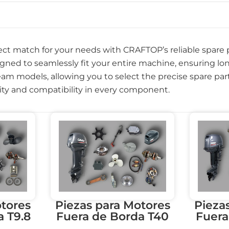
ect match for your needs with CRAFTOP’s reliable spare p
gned to seamlessly fit your entire machine, ensuring lo
eam models, allowing you to select the precise spare part
ty and compatibility in every component.
otores
Piezas para Motores
Pieza
a T9.8
Fuera de Borda T40
Fuera