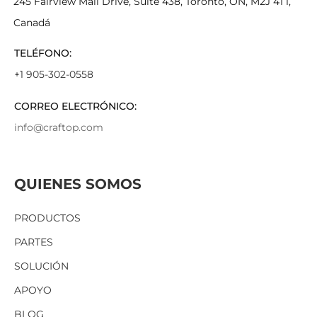
245 Fairview Mall Drive, Suite 438, Toronto, ON, M2J 4T1,
Canadá
TELÉFONO:
+1 905-302-0558
CORREO ELECTRÓNICO:
info@craftop.com
QUIENES SOMOS
PRODUCTOS
PARTES
SOLUCIÓN
APOYO
BLOG