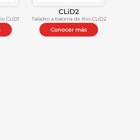
CLiD2
tio CLiD1
Taladro a batería de litio CLiD2
s
Conocer más