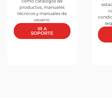
como catálogos de
esta
productos, manuales
c
técnicos y manuales de
condic
usuario.
seg
IR A
SOPORTE