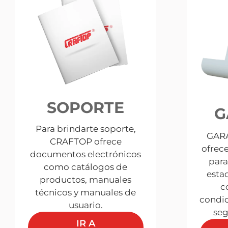
SOPORTE
G
Para brindarte soporte,
GARA
CRAFTOP ofrece
ofrec
documentos electrónicos
para
como catálogos de
esta
productos, manuales
c
técnicos y manuales de
condic
usuario.
seg
IR A