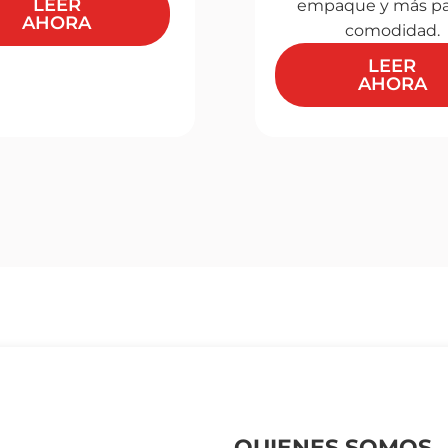
LEER
empaque y más pa
AHORA
comodidad.
LEER
AHORA
QUIENES SOMOS