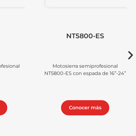
NT5800-ES
Motosierra semiprofesional
NT5800-ES con espada de 16”-24”
M
NT45
Conocer más