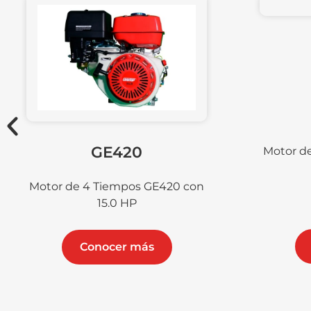
GE2
GE420
Motor de 4 Tiemp
9.0 H
or de 4 Tiempos GE420 con
15.0 HP
Conocer
Conocer más