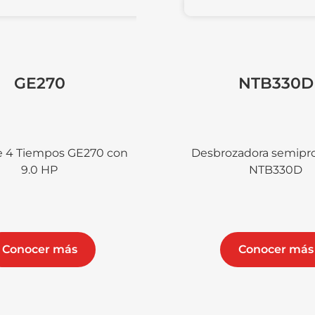
70
NTB330D
os GE270 con
Desbrozadora semiprofesional
P
NTB330D
 más
Conocer más