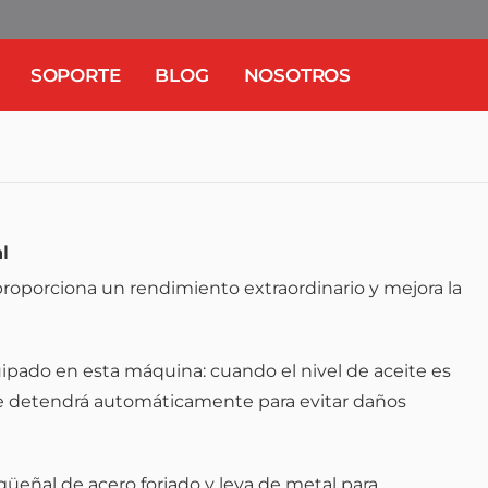
SOPORTE
BLOG
NOSOTROS
l
proporciona un rendimiento extraordinario y mejora la
uipado en esta máquina: cuando el nivel de aceite es
se detendrá automáticamente para evitar daños
güeñal de acero forjado y leva de metal para