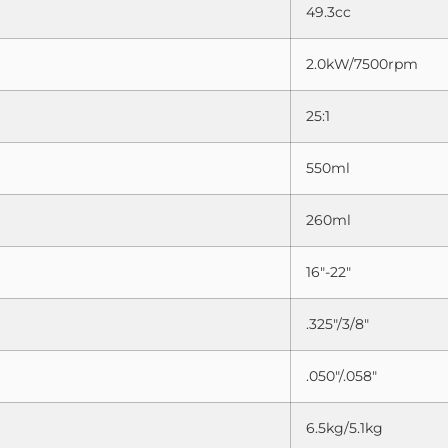
49.3cc
2.0kW/7500rpm
25:1
550ml
260ml
16″-22″
.325″/3/8″
.050″/.058″
6.5kg/5.1kg