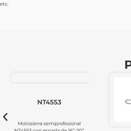
etc.
P
Motosi
NT5260-E