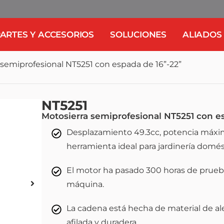
ARTES Y ACCESORIOS
SOLUCIONES
ALIADOS
 semiprofesional NT5251 con espada de 16”-22”
NT5251
Motosierra semiprofesional NT5251 con e
Desplazamiento 49.3cc, potencia máxi
herramienta ideal para jardinería domés
El motor ha pasado 300 horas de pruebas 
máquina.
La cadena está hecha de material de al
afilada y duradera.