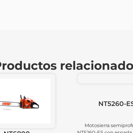
roductos relacionad
NT5260-ES
erra semiprofesional
S con espada de 16”-22”