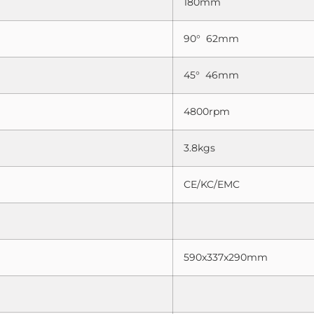
180mm
90° 62mm
45° 46mm
4800rpm
3.8kgs
CE/KC/EMC
590x337x290mm