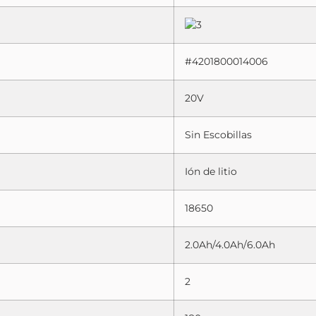
#4201800014006
20V
Sin Escobillas
Ión de litio
18650
2.0Ah/4.0Ah/6.0Ah
2