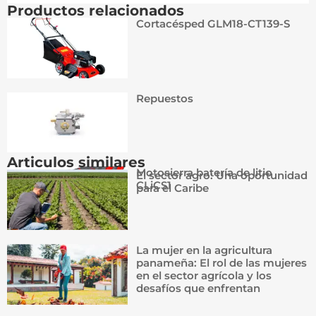
Productos relacionados
Cortacésped GLM18-CT139-S
Repuestos
Articulos similares
Motosierra batería de litio
El sector agro: Una oportunidad
CLiCS1
para el Caribe
La mujer en la agricultura
panameña: El rol de las mujeres
en el sector agrícola y los
desafíos que enfrentan