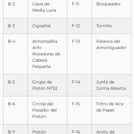
B-2
Llave de
F-11
Bloqueador
Media Luna
B-3
Cigüeñal
F-12
Tornillo
B-4
Almohadilla
F-13
Palanca del
Anti-
Amortiguador
Rozaduras de
Cabeza
Pequeña
B-5
Grupo de
F-14
Junta de
Pistón NT52
Goma Abierta
B-6
Circlip del
F-15
Filtro de Aire
Pasador del
de Papel
Pistón
B-7
Pistón
F-16
Anillo de