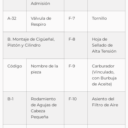
Admisión
A-32
Válvula de
F-7
Tornillo
Respiro
B. Montaje de Cigüeñal,
F-8
Hoja de
Pistón y Cilindro
Sellado de
Alta Tensión
Código
Nombre de la
F-9
Carburador
pieza
(Vinculado,
con Burbuja
de Aceite)
B-1
Rodamiento
F-10
Asiento del
de Agujas de
Filtro de Aire
Cabeza
Pequeña