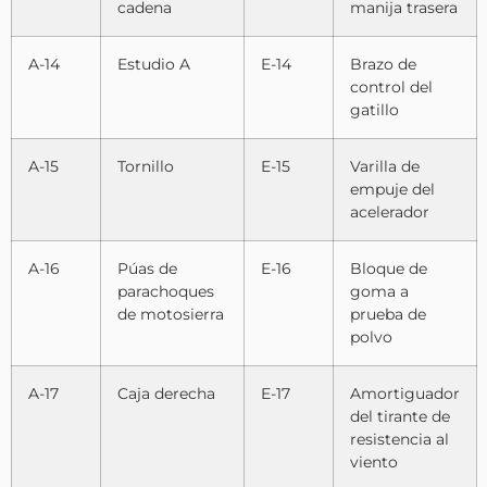
cadena
manija trasera
A-14
Estudio A
E-14
Brazo de
control del
gatillo
A-15
Tornillo
E-15
Varilla de
empuje del
acelerador
A-16
Púas de
E-16
Bloque de
parachoques
goma a
de motosierra
prueba de
polvo
A-17
Caja derecha
E-17
Amortiguador
del tirante de
resistencia al
viento