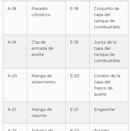
A-18
Pasador
E-18
Conjunto de
cilíndrico
tapa del
tanque de
combustible
A-19
Clip de
E-19
Junta de la
entrada de
tapa del
aceite
tanque de
combustible
A-20
Manga de
E-20
Cordón de la
aislamiento
tapa del
frasco de
aceite
A-21
Manga de
E-21
Enganche
resorte
A-22
Tubería de
E-22
Tornillo