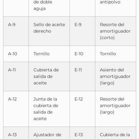
de doble
antipolvo
aguja
A-9
Sello de aceite
E-9
Resorte del
derecho
amortiguador
(corto)
A-10
Tornillo
E-10
Tornillo
A-11
Cubierta de
E-11
Asiento del
salida de
amortiguador
aceite
(largo)
A-12
Junta de la
E-12
Resorte del
cubierta de
amortiguador
salida de
(largo)
aceite
A-13
Ajustador de
E-13
Cubierta de la