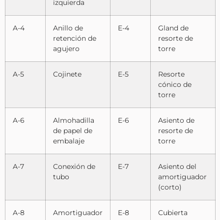
izquierda
A-4
Anillo de
E-4
Gland de
retención de
resorte de
agujero
torre
A-5
Cojinete
E-5
Resorte
cónico de
torre
A-6
Almohadilla
E-6
Asiento de
de papel de
resorte de
embalaje
torre
A-7
Conexión de
E-7
Asiento del
tubo
amortiguador
(corto)
A-8
Amortiguador
E-8
Cubierta