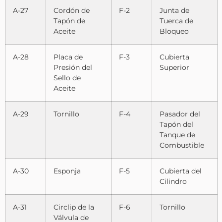
A-27
Cordón de
F-2
Junta de
Tapón de
Tuerca de
Aceite
Bloqueo
A-28
Placa de
F-3
Cubierta
Presión del
Superior
Sello de
Aceite
A-29
Tornillo
F-4
Pasador del
Tapón del
Tanque de
Combustible
A-30
Esponja
F-5
Cubierta del
Cilindro
A-31
Circlip de la
F-6
Tornillo
Válvula de