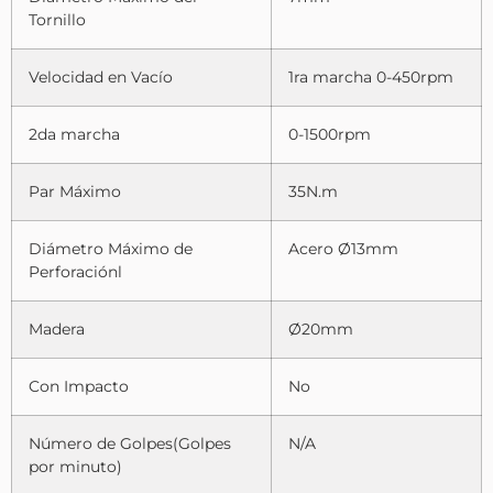
Tornillo
Velocidad en Vacío
1ra marcha 0-450rpm
2da marcha
0-1500rpm
Par Máximo
35N.m
Diámetro Máximo de
Acero Ø13mm
Perforaciónl
Madera
Ø20mm
Con Impacto
No
Número de Golpes(Golpes
N/A
por minuto)